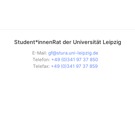
Student*innenRat der Universität Leipzig
E-Mail:
gf@stura.uni-leipzig.de
Telefon:
+49 (0)341 97 37 850
Telefax:
+49 (0)341 97 37 859
StuRaUniLeipzig
@sturaunileipzig
@stura_ul
RSS News
Student*innenRat der Universität Leipzig
Universitätsstraße 1 04109 Leipzig
Impressum
|
Datenschutz