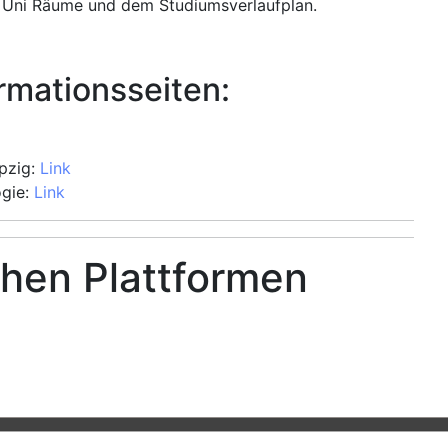
r Uni Räume und dem Studiumsverlaufplan.
ormationsseiten:
ipzig:
Link
ogie:
Link
chen Plattformen