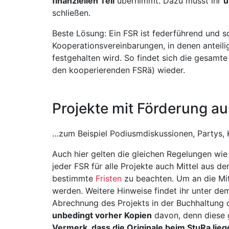
finanziellen Teil
übernimmt. Dazu müsst ihr
u
schließen.
Beste Lösung: Ein FSR ist federführend und s
Kooperationsvereinbarungen, in denen anteil
festgehalten wird. So findet sich die gesamte
den kooperierenden FSRä) wieder.
Projekte mit Förderung a
…zum Beispiel Podiusmdiskussionen, Partys,
Auch hier gelten die gleichen Regelungen wie 
jeder FSR für alle Projekte auch Mittel aus d
bestimmte
Fristen
zu beachten. Um an die Mit
werden. Weitere Hinweise findet ihr unter d
Abrechnung des Projekts in der Buchhaltung 
unbedingt vorher Kopien
davon, denn diese 
Vermerk, dass die Originale beim StuRa lieg