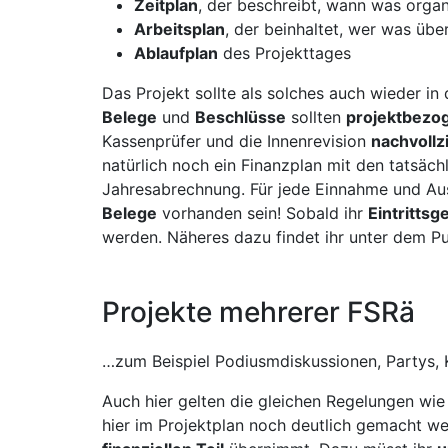
Zeitplan
, der beschreibt, wann was organ
Arbeitsplan
, der beinhaltet, wer was üb
Ablaufplan
des Projekttages
Das Projekt sollte als solches auch wieder in
Belege
und
Beschlüsse
sollten
projektbezo
Kassenprüfer und die Innenrevision
nachvollz
natürlich noch ein Finanzplan mit den tatsäch
Jahresabrechnung. Für jede Einnahme und 
Belege
vorhanden sein! Sobald ihr
Eintrittsg
werden. Näheres dazu findet ihr unter dem P
Projekte mehrerer FSRä
…zum Beispiel Podiusmdiskussionen, Partys,
Auch hier gelten die gleichen Regelungen wie 
hier im Projektplan noch deutlich gemacht w