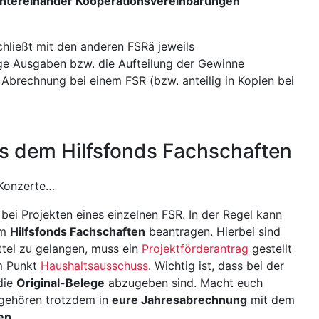
ntereinander Kooperationsvereinbarungen
chließt mit den anderen FSRä jeweils
ige Ausgaben bzw. die Aufteilung der Gewinne
 Abrechnung bei einem FSR (bzw. anteilig in Kopien bei
us dem Hilfsfonds Fachschaften
 Konzerte…
bei Projekten eines einzelnen FSR. In der Regel kann
em
Hilfsfonds Fachschaften
beantragen. Hierbei sind
tel zu gelangen, muss ein
Projektförderantrag
gestellt
em Punkt
Haushaltsausschuss
. Wichtig ist, dass bei der
die
Original-Belege
abzugeben sind. Macht euch
gehören trotzdem in
eure Jahresabrechnung
mit dem
en
.