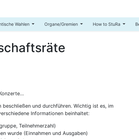
ntische Wahlen
Organe/Gremien
How to StuRa
B
schaftsräte
 Konzerte…
beschließen und durchführen. Wichtig ist es, im
verschiedene Informationen beinhaltet:
gruppe, Teilnehmerzahl)
ssen wurde (Einnahmen und Ausgaben)