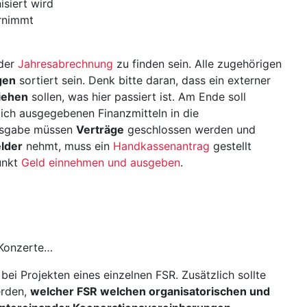
isiert wird
ernimmt
 der
Jahresabrechnung
zu finden sein. Alle zugehörigen
gen
sortiert sein. Denk bitte daran, dass ein externer
iehen
sollen, was hier passiert ist. Am Ende soll
lich ausgegebenen Finanzmitteln in die
Ausgabe müssen
Verträge
geschlossen werden und
elder
nehmt, muss ein
Handkassenantrag
gestellt
unkt
Geld einnehmen und ausgeben
.
 Konzerte…
bei Projekten eines einzelnen FSR. Zusätzlich sollte
erden,
welcher FSR welchen organisatorischen und