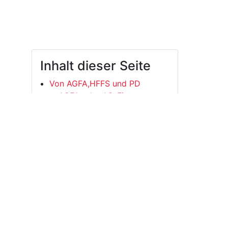
Inhalt dieser Seite
Von AGFA,HFFS und PD
AGFA oder AG-Finanzantrag
HFFS oder Fachschafts-
Finanzantrag
PD oder Antrag Projekte
Dritter
Wer und was wird gefördert?
Der Förderantrag
Der Förderablauf
Dokumente