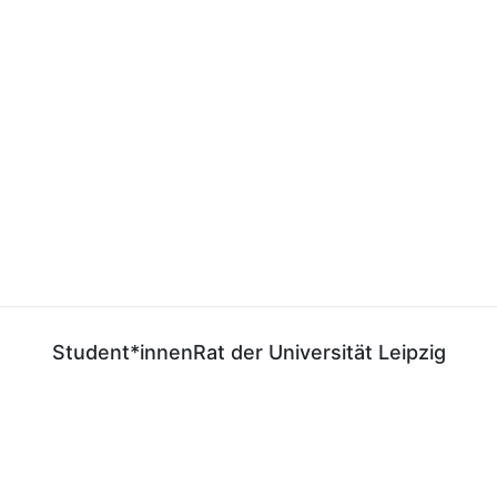
Student*innenRat der Universität Leipzig
E-Mail:
gf@stura.uni-leipzig.de
Telefon:
+49 (0)341 97 37 850
Telefax:
+49 (0)341 97 37 859
StuRaUniLeipzig