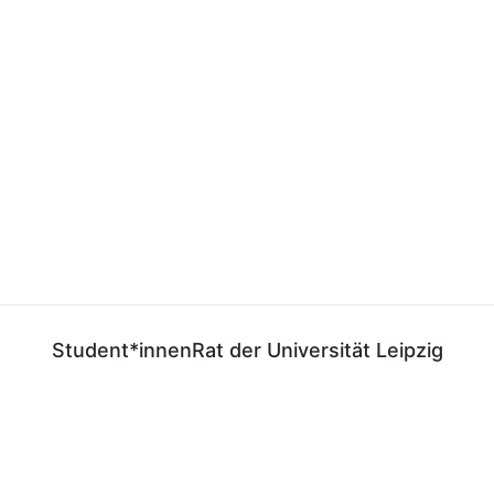
Student*innenRat der Universität Leipzig
E-Mail:
gf@stura.uni-leipzig.de
Telefon:
+49 (0)341 97 37 850
Telefax:
+49 (0)341 97 37 859
StuRaUniLeipzig