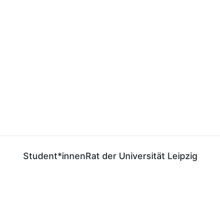
Student*innenRat der Universität Leipzig
E-Mail:
gf@stura.uni-leipzig.de
Telefon:
+49 (0)341 97 37 850
Telefax:
+49 (0)341 97 37 859
StuRaUniLeipzig