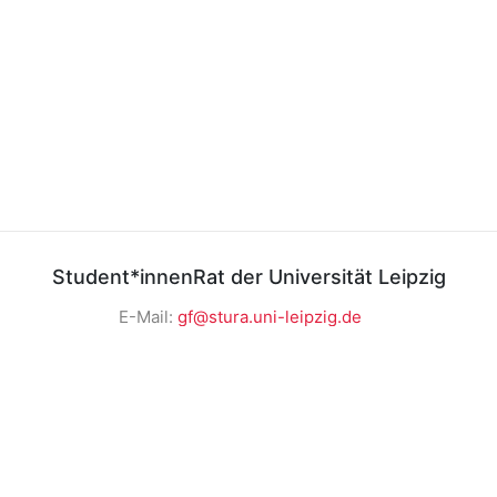
Student*innenRat der Universität Leipzig
E-Mail:
gf@stura.uni-leipzig.de
Telefon:
+49 (0)341 97 37 850
Telefax:
+49 (0)341 97 37 859
StuRaUniLeipzig
@sturaunileipzig
@stura_ul
RSS News