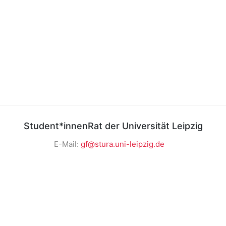
Student*innenRat der Universität Leipzig
E-Mail:
gf@stura.uni-leipzig.de
Telefon:
+49 (0)341 97 37 850
Telefax:
+49 (0)341 97 37 859
StuRaUniLeipzig
@sturaunileipzig
@stura_ul
RSS News