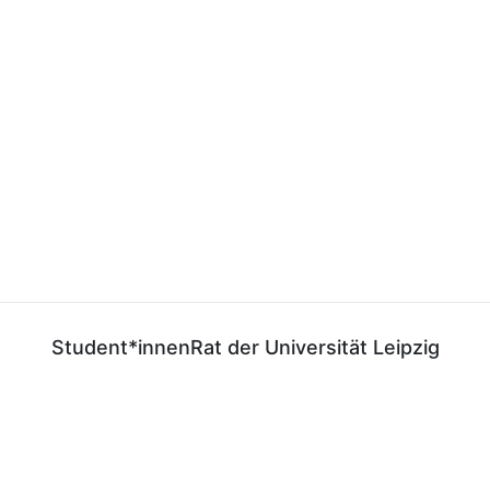
Student*innenRat der Universität Leipzig
E-Mail:
gf@stura.uni-leipzig.de
Telefon:
+49 (0)341 97 37 850
Telefax:
+49 (0)341 97 37 859
StuRaUniLeipzig