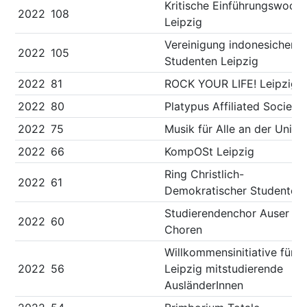
Kritische Einführungswoch
2022
108
Leipzig
Vereinigung indonesicher
2022
105
Studenten Leipzig
2022
81
ROCK YOUR LIFE! Leipzig e
2022
80
Platypus Affiliated Society
2022
75
Musik für Alle an der Uni
2022
66
KompOSt Leipzig
Ring Christlich-
2022
61
Demokratischer Studenten
Studierendenchor Auser
2022
60
Choren
Willkommensinitiative für i
2022
56
Leipzig mitstudierende
AusländerInnen