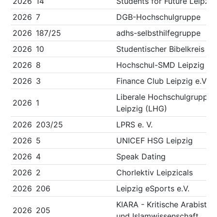
2026
14
Students for Future Leipzig
2026
7
DGB-Hochschulgruppe
2026
187/25
adhs-selbsthilfegruppe
2026
10
Studentischer Bibelkreis
2026
8
Hochschul-SMD Leipzig
2026
3
Finance Club Leipzig e.V.
Liberale Hochschulgruppe
2026
1
Leipzig (LHG)
2026
203/25
LPRS e. V.
2026
5
UNICEF HSG Leipzig
2026
4
Speak Dating
2026
2
Chorlektiv Leipzicals
2026
206
Leipzig eSports e.V.
KIARA - Kritische Arabistik
2026
205
und Islamwissenschaft