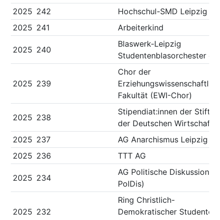
2025
242
Hochschul-SMD Leipzig
2025
241
Arbeiterkind
Blaswerk-Leipzig
2025
240
Studentenblasorchester e.V
Chor der
2025
239
Erziehungswissenschaftlic
Fakultät (EWI-Chor)
Stipendiat:innen der Stiftu
2025
238
der Deutschen Wirtschaft
2025
237
AG Anarchismus Leipzig
2025
236
TTT AG
AG Politische Diskussion (
2025
234
PolDis)
Ring Christlich-
2025
232
Demokratischer Studenten