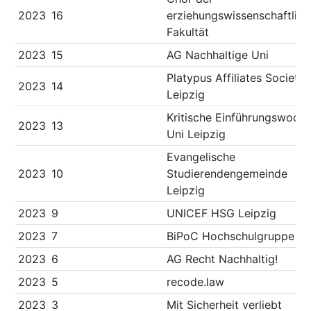
2023
16
erziehungswissenschaftlic
Fakultät
2023
15
AG Nachhaltige Uni
Platypus Affiliates Society
2023
14
Leipzig
Kritische Einführungswoch
2023
13
Uni Leipzig
Evangelische
2023
10
Studierendengemeinde
Leipzig
2023
9
UNICEF HSG Leipzig
2023
7
BiPoC Hochschulgruppe
2023
6
AG Recht Nachhaltig!
2023
5
recode.law
2023
3
Mit Sicherheit verliebt