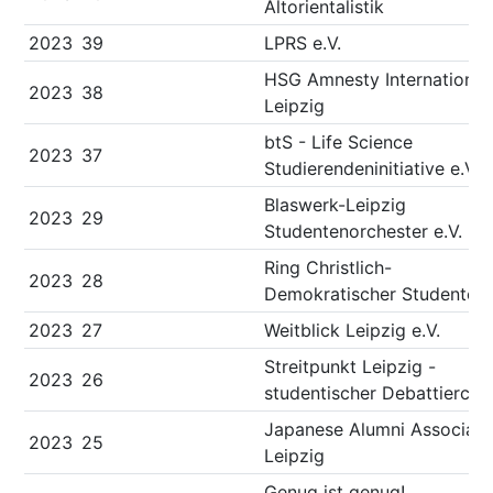
Altorientalistik
2023
39
LPRS e.V.
HSG Amnesty International
2023
38
Leipzig
btS - Life Science
2023
37
Studierendeninitiative e.V.
Blaswerk-Leipzig
2023
29
Studentenorchester e.V.
Ring Christlich-
2023
28
Demokratischer Studenten
2023
27
Weitblick Leipzig e.V.
Streitpunkt Leipzig -
2023
26
studentischer Debattierclu
Japanese Alumni Associati
2023
25
Leipzig
Genug ist genug!