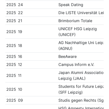
2025
24
Speak Dating
2025
22
Die LISTE Universität Leipz
2025
21
Brimborium Totale
UNICEF HSG Leipzig
2025
19
(UNICEF)
AG Nachhaltige Uni Leipzig
2025
18
(AGNU)
2025
16
BeeAware
2025
12
Campus Inform e.V.
Japan Alumni Association
2025
11
Leipzig (JAAL)
Students for Future Leipzig
2025
10
(SFF Leipzig)
2025
09
Studis gegen Rechts (SgR)
HSG Amnesty International