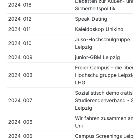
Debatten zur Außen- und
2024
018
Sicherheitspolitik
2024
012
Speak-Dating
2024
011
Kaleidoskop Unikino
Juso-Hochschulgruppe
2024
010
Leipzig
2024
009
junior-GBM Leipzig
Freier Campus - die liberal
2024
008
Hochschulgruppe Leipzig -
LHG
Sozialistisch demokratisch
2024
007
Studierendenverband - SD
Leipzig
Wir fahren zusammen an d
2024
006
Uni
2024
005
Campus Screenings Leipzi