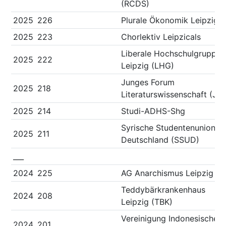
(RCDS)
2025
226
Plurale Ökonomik Leipzig
2025
223
Chorlektiv Leipzicals
Liberale Hochschulgruppe
2025
222
Leipzig (LHG)
Junges Forum
2025
218
Literaturswissenschaft (JFL
2025
214
Studi-ADHS-Shg
Syrische Studentenunion in
2025
211
Deutschland (SSUD)
___
2024
225
AG Anarchismus Leipzig
Teddybärkrankenhaus
2024
208
Leipzig (TBK)
Vereinigung Indonesischer
2024
201