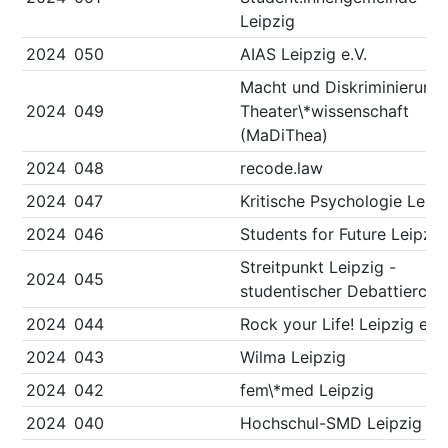
Leipzig
2024
050
AIAS Leipzig e.V.
Macht und Diskriminierung 
2024
049
Theater\*wissenschaft
(MaDiThea)
2024
048
recode.law
2024
047
Kritische Psychologie Leipz
2024
046
Students for Future Leipzig
Streitpunkt Leipzig -
2024
045
studentischer Debattierclu
2024
044
Rock your Life! Leipzig e.V.
2024
043
Wilma Leipzig
2024
042
fem\*med Leipzig
2024
040
Hochschul-SMD Leipzig