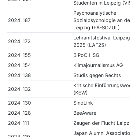
Studenten in Leipzig (ViS)
Psychoanalytische
2024
187
Sozialpsychologie an der U
Leipzig (PA-SOZUL)
Lehramtsfestival Leipzig
2024
172
2025 (LAF25)
2024
155
BiPoC HSG
2024
154
Klimajournalismus AG
2024
138
Studis gegen Rechts
Kritische Einführungswoch
2024
132
(KEW)
2024
130
SinoLink
2024
128
BeeAware
2024
111
Zeugen der Flucht Leipzig
Japan Alumni Association
2024
110