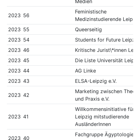
Medien
Feministische
2023
56
Medizinstudierende Leipzi
2023
55
Queerseitig
2023
54
Students for Future Leipzig
2023
46
Kritische Jurist\*innen Leip
2023
45
Die Liste Universität Leipzi
2023
44
AG Linke
2023
43
ELSA-Leipzig e.V.
Marketing zwischen Theori
2023
42
und Praxis e.V.
Willkommensinitiative für i
2023
41
Leipzig mitstudierende
AusländerInnen
Fachgruppe Ägyptologie &
2023
40