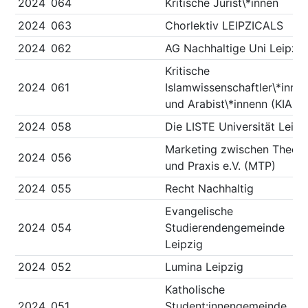
2024
064
Kritische Jurist\*innen
2024
063
Chorlektiv LEIPZICALS
2024
062
AG Nachhaltige Uni Leipzig
Kritische
2024
061
Islamwissenschaftler\*inne
und Arabist\*innenn (KIARA
2024
058
Die LISTE Universität Leipz
Marketing zwischen Theori
2024
056
und Praxis e.V. (MTP)
2024
055
Recht Nachhaltig
Evangelische
2024
054
Studierendengemeinde
Leipzig
2024
052
Lumina Leipzig
Katholische
2024
051
Student:innengemeinde