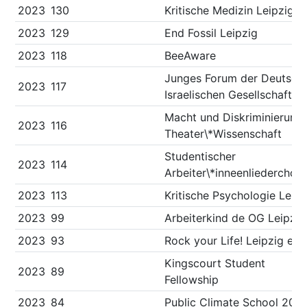
2023
130
Kritische Medizin Leipzig
2023
129
End Fossil Leipzig
2023
118
BeeAware
Junges Forum der Deutsch
2023
117
Israelischen Gesellschaft
Macht und Diskriminierung 
2023
116
Theater\*Wissenschaft
Studentischer
2023
114
Arbeiter\*inneenliederchor
2023
113
Kritische Psychologie Leipz
2023
99
Arbeiterkind de OG Leipzig
2023
93
Rock your Life! Leipzig e.V.
Kingscourt Student
2023
89
Fellowship
2023
84
Public Climate School 202