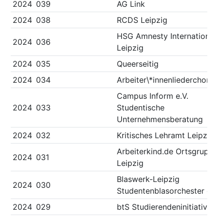
2024
039
AG Link
2024
038
RCDS Leipzig
HSG Amnesty International
2024
036
Leipzig
2024
035
Queerseitig
2024
034
Arbeiter\*innenliederchor
Campus Inform e.V.
2024
033
Studentische
Unternehmensberatung
2024
032
Kritisches Lehramt Leipzig
Arbeiterkind.de Ortsgrupp
2024
031
Leipzig
Blaswerk-Leipzig
2024
030
Studentenblasorchester e.V
2024
029
btS Studierendeninitiative