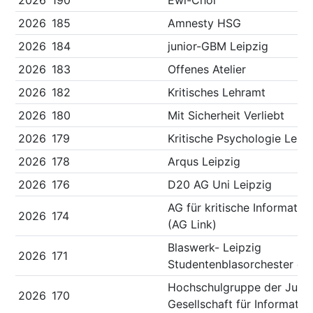
2026
190
Ewi-Chor
2026
185
Amnesty HSG
2026
184
junior-GBM Leipzig
2026
183
Offenes Atelier
2026
182
Kritisches Lehramt
2026
180
Mit Sicherheit Verliebt
2026
179
Kritische Psychologie Leipz
2026
178
Arqus Leipzig
2026
176
D20 AG Uni Leipzig
AG für kritische Informatik
2026
174
(AG Link)
Blaswerk- Leipzig
2026
171
Studentenblasorchester e.V
Hochschulgruppe der Jung
2026
170
Gesellschaft für Informatik