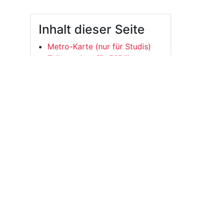
Inhalt dieser Seite
Metro-Karte (nur für Studis)
Teilauto (nur für FSRä)
Jugendherbergskarten (nur für
FSRä)
Kann ich auch drucken?
Kontakt
Mo-Do 10-17 Uhr, Fr 10-15
jesse@rz.uni-leipzig.de
0341 97 37855