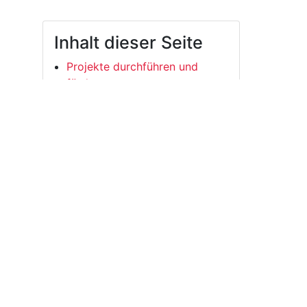
Inhalt dieser Seite
Projekte durchführen und
fördern
Projekte mit Sponsoren
Projekte von Studierenden
Geld einnehmen
Vorlagen
Kooperationsvereinbarung
Honorarvereinbarung
Student*innenRat der Universität Leipzig