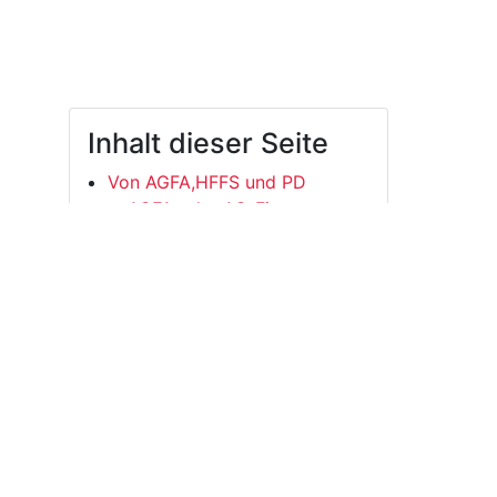
Inhalt dieser Seite
Von AGFA,HFFS und PD
AGFA oder AG-Finanzantrag
HFFS oder Fachschafts-
Finanzantrag
PD oder Antrag Projekte
Dritter
Wer und was wird gefördert?
Der Förderantrag
Der Förderablauf
Dokumente