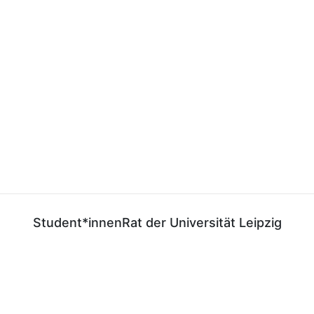
Student*innenRat der Universität Leipzig
E-Mail:
gf@stura.uni-leipzig.de
Telefon:
+49 (0)341 97 37 850
Telefax:
+49 (0)341 97 37 859
StuRaUniLeipzig