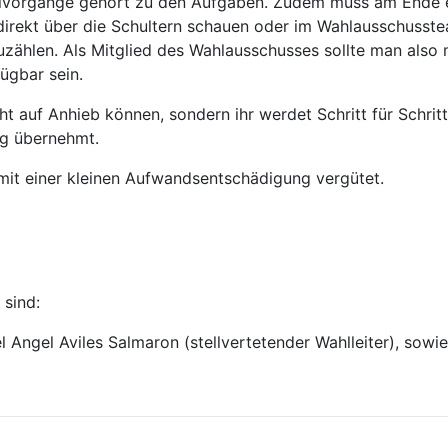
lvorgänge gehört zu den Aufgaben. Zudem muss am Ende e
direkt über die Schultern schauen oder im Wahlausschusste
ählen. Als Mitglied des Wahlausschusses sollte man also m
fügbar sein.
t auf Anhieb können, sondern ihr werdet Schritt für Schritt 
ng übernehmt.
 mit einer kleinen Aufwandsentschädigung vergütet.
 sind:
Angel Aviles Salmaron (stellvertetender Wahlleiter), sowie