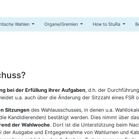
ntische Wahlen
Organe/Gremien
How to StuRa
B
chuss?
ung bei der Erfüllung ihrer Aufgaben
, d.h. der Durchführu
cheidet u.a. auch über die Änderung der Sitzzahl eines FSR 
en Sitzungen
des Wahlausschusses, in denen u.a. Wahllokal
die Kandidierenden) bestätigt werden. Dies nimmt über das 
ährend der Wahlwoche
. Dort ist die Unterstützung beim N
i der Ausgabe und Entgegennahme von Wahlurnen und Kabi